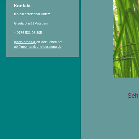
Kontakt
Ich bin erreichbar unter:
Gisela Braß | Potsdam
+ 0176 531 08 305
gisela.brass@
leb-dein-leben.net
gb@geomantische-beratung.de
Sehr