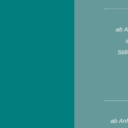
_
_________
ab A
Sti
______
ab An