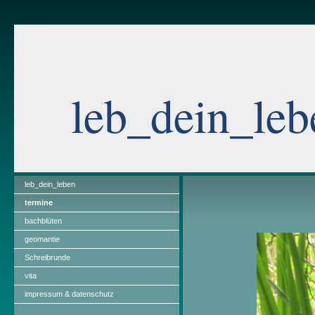
leb_dein_leb
leb_dein_leben
termine
bachblüten
geomantie
Schreibrunde
vita
impressum & datenschutz