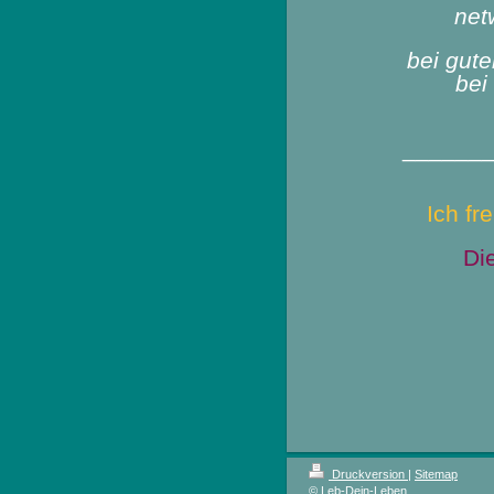
net
bei gut
bei
______
Ich fr
Di
Druckversion
|
Sitemap
© Leb-Dein-Leben