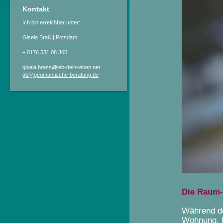
Kontakt
Ich bin erreichbar unter:
Gisela Braß | Potsdam
+ 0176 531 08 305
gisela.brass@
leb-dein-leben.net
gb@geomantische-beratung.de
Die Raum-
Während de
Wohnung, I