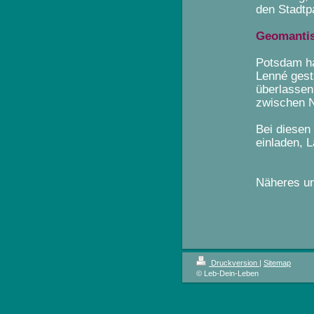
den Stadtp
Geomantis
Potsdam ha
Lenné gest
überlassen
zwischen N
Bei diese
einladen, L
Näheres un
Druckversion
|
Sitemap
© Leb-Dein-Leben