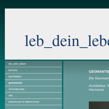
leb_dein_leb
leb_dein_leben
termine
GEOMANTI
bachblüten
Die Geomanti
geomantie
Architektur, 
Schreibrunde
Harmonie.
vita
impressum & datenschutz